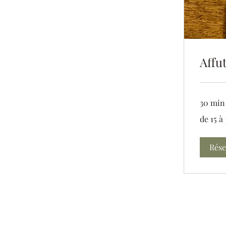
Affu
30 min
de
de 15 à
15
à
30
euros
Rése