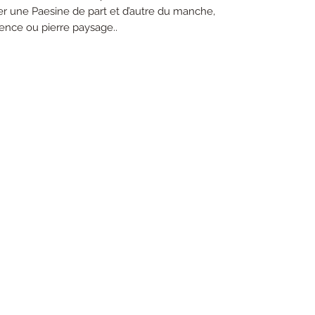
ruster une Paesine de part et d’autre du manche,
rence ou pierre paysage..
+33695804018
21 par Pierre-Gilles Houdart - ébeniste - emmancheur. Créé avec W