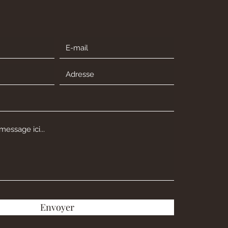
Envoyer